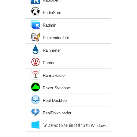
Radiocent
RadioSure
Radmin
Rainlendar Lite
Rainmeter
Raptor
RarmaRadio
Razer Synapse
Real Desktop
RealDownloader
ไดเรกทอรีซอฟต์แวร์สำหรับ Windows
10