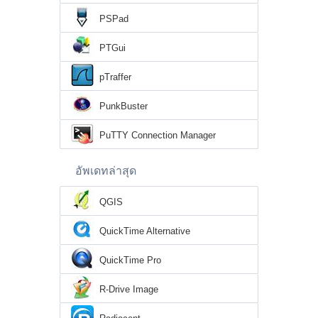
PSPad
PTGui
pTraffer
PunkBuster
PuTTY Connection Manager
อัพเดทล่าสุด
QGIS
QuickTime Alternative
QuickTime Pro
R-Drive Image