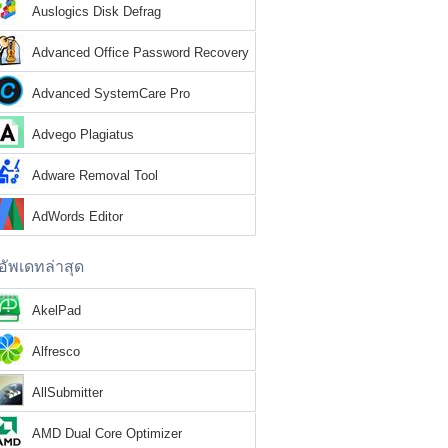
Auslogics Disk Defrag
Advanced Office Password Recovery
Advanced SystemCare Pro
Advego Plagiatus
Adware Removal Tool
AdWords Editor
อัพเดทล่าสุด
AkelPad
Alfresco
AllSubmitter
AMD Dual Core Optimizer