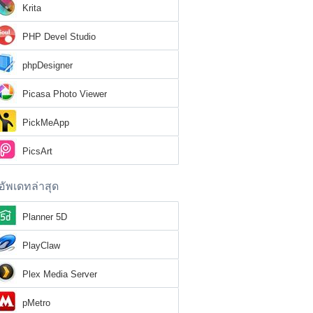
Krita
PHP Devel Studio
phpDesigner
Picasa Photo Viewer
PickMeApp
PicsArt
อัพเดทล่าสุด
Planner 5D
PlayClaw
Plex Media Server
pMetro