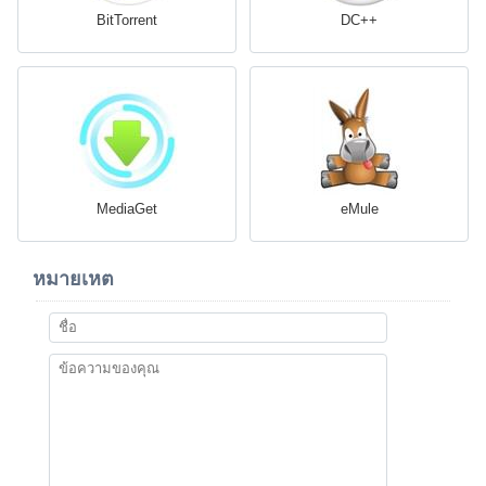
BitTorrent
DC++
MediaGet
eMule
หมายเหต