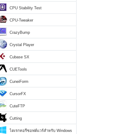
CPU Stability Test
CPU-Tweaker
CrazyBump
Crystal Player
Cubase SX
CUETools
CuneiForm
CursorFX
CuteFTP
Cutting
ไดเรกทอรีซอฟต์แวร์สำหรับ Windows