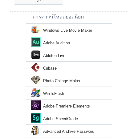
การดาวน์โหลดยอดนิยม
Windows Live Movie Maker
Adobe Audition
Ableton Live
Cubase
Photo Collage Maker
WinToFlash
Adobe Premiere Elements
Adobe SpeedGrade
Advanced Archive Password
Recovery